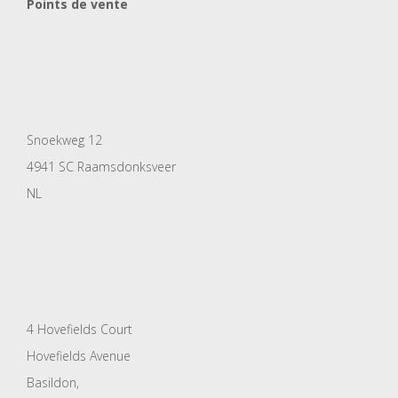
Points de vente
Snoekweg 12
4941 SC Raamsdonksveer
NL
4 Hovefields Court
Hovefields Avenue
Basildon,