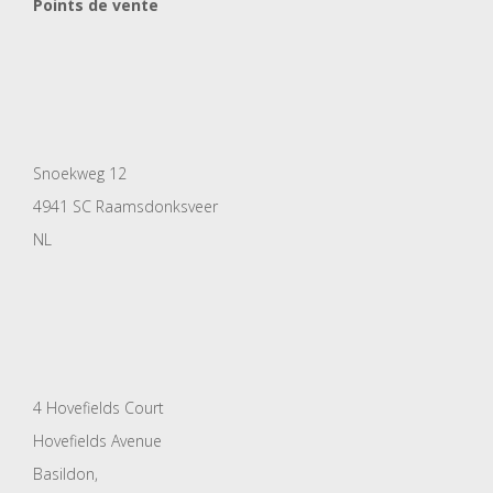
Points de vente
Snoekweg 12
4941 SC Raamsdonksveer
NL
4 Hovefields Court
Hovefields Avenue
Basildon,