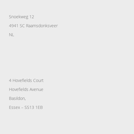
Snoekweg 12
4941 SC Raamsdonksveer
NL
4 Hovefields Court
Hovefields Avenue
Basildon,
Essex – SS13 1EB