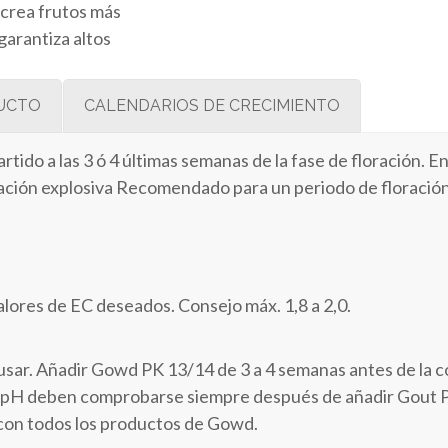
o crea frutos más
arantiza altos
DUCTO
CALENDARIOS DE CRECIMIENTO
do a las 3 ó 4 últimas semanas de la fase de floración. En l
oración explosiva Recomendado para un periodo de floració
alores de EC deseados. Consejo máx. 1,8 a 2,0.
usar. Añadir Gowd PK 13/14 de 3 a 4 semanas antes de la c
s de pH deben comprobarse siempre después de añadir Gout 
con todos los productos de Gowd.