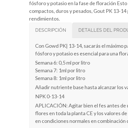
fósforo y potasio en la fase de floración Est
compactos, duros y pesados, Gout PK 13-14 g
rendimientos.
DESCRIPCIÓN
DETALLES DEL PRO
Con Gowd PK| 13-14, sacarás el máximo parti
fósforo y potasio es esencial para una fl
Semana 6: 0,5 ml por litro
Semana 7: 1ml por litro
Semana 8: 1ml por litro
Añadir nutriente base hasta alcanzar los v
NPK 0-13-14
APLICACIÓN: Agitar bien el fes antes de 
flores en toda la planta CE y los valore
en condiciones normales en combinación 