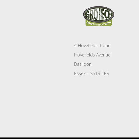
4 Hovefields Court
Hovefields Avenue
Basildon,
Essex – SS13 1EB