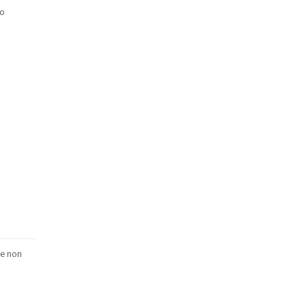
uo
ae non