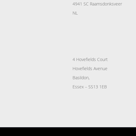
4941 SC Raamsdonksveer
NL
4 Hovefields Court
Hovefields Avenue
Basildon,
Essex – SS13 1EB