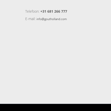
Telefoon:
+31 681 266 777
E-mail:
info@goutholland.com