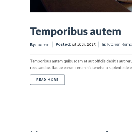
Temporibus autem
Posted:
jul 16th, 2015
In:
Kitchen Remo
By:
admin
Temporibus autem quibusdam et aut officiis debitis aut rer
recusandae. Itaque earum rerum hic tenetur a sapiente delectu
ABOUT TEMPORIBUS AUTEM
READ MORE