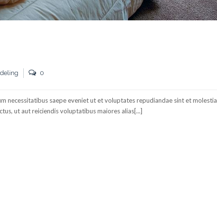
deling
0
um necessitatibus saepe eveniet ut et voluptates repudiandae sint et molesti
s, ut aut reiciendis voluptatibus maiores alias[...]