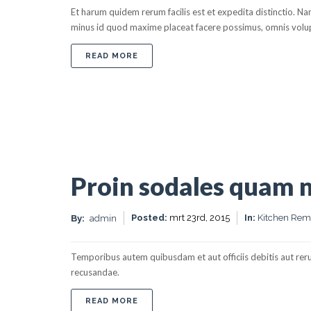
Et harum quidem rerum facilis est et expedita distinctio. N
minus id quod maxime placeat facere possimus, omnis volup
ABOUT MORBI NON NIBH SIT AMET L
READ MORE
Proin sodales quam 
Posted:
mrt 23rd, 2015
In:
Kitchen Rem
By:
admin
Temporibus autem quibusdam et aut officiis debitis aut rer
recusandae.
ABOUT PROIN SODALES QUAM NEC A
READ MORE