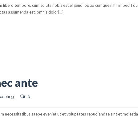
am libero tempore, cum soluta nobis est eligendi optio cumque nihil impedit q
tas assumenda est, omnis dolor[...]
IGULA
nec ante
odeling
0
um necessitatibus saepe eveniet ut et voluptates repudiandae sint et molesti
NTE