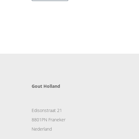
Gout Holland
Edisonstraat 21
8801PN Franeker
Nederland