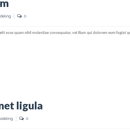
am
deling
0
elit esse quam nihil molestiae consequatur, vel illum qui dolorem eum fugiat 
et ligula
odeling
0