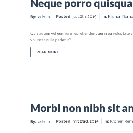
Neque porro quisqu
Posted:
jul 16th, 2015
In:
Kitchen Remo
By:
admin
Quis autem vel eum iure reprehenderit qui in ea voluptate v
voluptas nulla pariatur?
ABOUT NEQUE PORRO QUISQUAM
READ MORE
Morbi non nibh sit am
Posted:
mrt 23rd, 2015
In:
Kitchen Rem
By:
admin