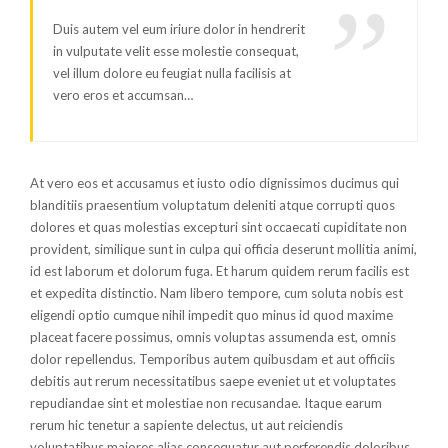
Duis autem vel eum iriure dolor in hendrerit
in vulputate velit esse molestie consequat,
vel illum dolore eu feugiat nulla facilisis at
vero eros et accumsan…
At vero eos et accusamus et iusto odio dignissimos ducimus qui
blanditiis praesentium voluptatum deleniti atque corrupti quos
dolores et quas molestias excepturi sint occaecati cupiditate non
provident, similique sunt in culpa qui officia deserunt mollitia animi,
id est laborum et dolorum fuga. Et harum quidem rerum facilis est
et expedita distinctio. Nam libero tempore, cum soluta nobis est
eligendi optio cumque nihil impedit quo minus id quod maxime
placeat facere possimus, omnis voluptas assumenda est, omnis
dolor repellendus. Temporibus autem quibusdam et aut officiis
debitis aut rerum necessitatibus saepe eveniet ut et voluptates
repudiandae sint et molestiae non recusandae. Itaque earum
rerum hic tenetur a sapiente delectus, ut aut reiciendis
voluptatibus maiores alias consequatur aut perferendis doloribus