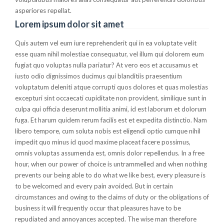
asperiores repellat.
Lorem ipsum dolor sit amet
Quis autem vel eum iure reprehenderit qui in ea voluptate velit
esse quam nihil molestiae consequatur, vel illum qui dolorem eum
fugiat quo voluptas nulla pariatur? At vero eos et accusamus et
iusto odio dignissimos ducimus qui blanditiis praesentium
voluptatum deleniti atque corrupti quos dolores et quas molestias
excepturi sint occaecati cupiditate non provident, similique sunt in
culpa qui officia deserunt mollitia animi, id est laborum et dolorum
fuga. Et harum quidem rerum facilis est et expedita distinctio. Nam
libero tempore, cum soluta nobis est eligendi optio cumque nihil
impedit quo minus id quod maxime placeat facere possimus,
omnis voluptas assumenda est, omnis dolor repellendus. In a free
hour, when our power of choice is untrammelled and when nothing
prevents our being able to do what we like best, every pleasure is
to be welcomed and every pain avoided. But in certain
circumstances and owing to the claims of duty or the obligations of
business it will frequently occur that pleasures have to be
repudiated and annoyances accepted. The wise man therefore