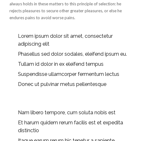
always holds in these matters to this principle of selection: he
rejects pleasures to secure other greater pleasures, or else he
endures pains to avoid worse pains.
Lorem ipsum dolor sit amet, consectetur
adipiscing elit
Phasellus sed dolor sodales, eleifend ipsum eu.
Tullam id dolor in ex eleifend tempus
Suspendisse ullamcorper fermentum lectus
Donec ut pulvinar metus pellentesque
Nam libero tempore, cum soluta nobis est
Et harum quidem rerum facilis est et expedita
distinctio
Itaque earum rerum hic tenetur a sapiente