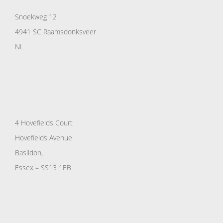
Snoekweg 12
4941 SC Raamsdonksveer
NL
4 Hovefields Court
Hovefields Avenue
Basildon,
Essex – SS13 1EB